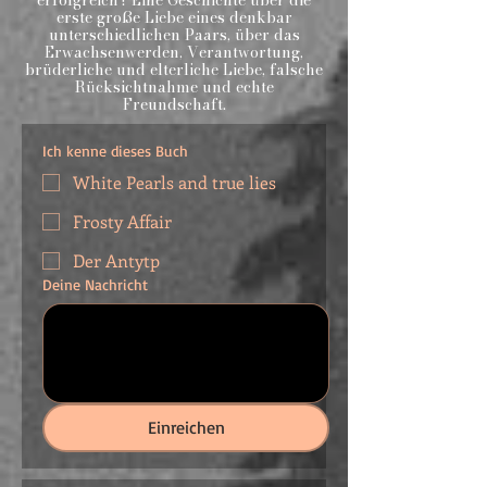
erfolgreich? Eine Geschichte über die
erste große Liebe eines denkbar
unterschiedlichen Paars, über das
Erwachsenwerden, Verantwortung,
brüderliche und elterliche Liebe, falsche
Rücksichtnahme und echte
Freundschaft.
Ich kenne dieses Buch
White Pearls and true lies
Frosty Affair
Der Antytp
Deine Nachricht
Einreichen