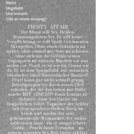
Allein.
Ungeliebt.
Und einsam.
Gibt es einen Ausweg?
FROSTY AFFAIR
Der Mann will Sex. Heißen,
hemmungslosen Sex. Er will keine
Verpflichtung, er will Spaß. Gewissenlos.
Skrupellos. Ohne einen Gedanken an
später, ohne einmal zur Seite zu schauen,
ohne sich um die Gefühle seines
Gegenparts zu scheren. Machen wir uns
nichts vor, Pearl, er ist wie du. Genau wie
du. Er ist dein Spiegelbild, nur männlich.
Idiotischer Idiot! Bastardischer Bastard!
Pearl kann gar nicht schnell genug
Beleidigungen für ihren neuen Chef
erfinden, der ihr das Leben zur Hölle
macht. MIT ABSICHT! Dann kommt sie
dahinter, dass Ace Carter ein
Doppelleben führt: Tagsüber der Lektor
mit dem sprichwörtlichen Stock im
Arsch und nachts der sexy,
geheimnisvolle Womanizer, der nichts
anbrennen lässt. Als er ausgerechnet
Goldie – Pearls beste Freundin – zu
seinem neuesten Sex-Bett-Opfer erklärt,