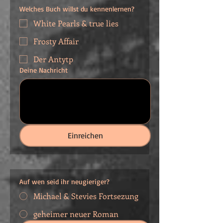
Welches Buch willst du kennenlernen?
White Pearls & true lies
Frosty Affair
Der Antytp
Deine Nachricht
Einreichen
Auf wen seid ihr neugieriger?
Michael & Stevies Fortsezung
geheimer neuer Roman