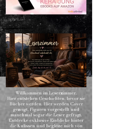
KERA JUNGS WELT
Willkommen im Leserzimmer.
Hier entstehen Geschichten, bevor sie
Bücher werden. Hier werden Cover
gezeigt, Figuren vorgestellt und
manchmal sogar die Leser gefragt.
Entdecke exklusive Einblicke hinter
die Kulissen und begleite mich von