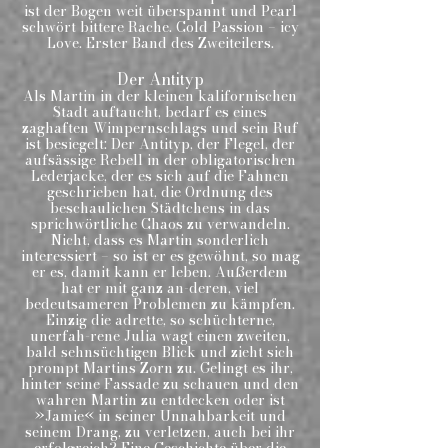
ist der Bogen weit überspannt und Pearl
schwört bittere Rache. Cold Passion – icy
Love. Erster Band des Zweiteilers.
Der Antityp
Als Martin in der kleinen kalifornischen
Stadt auftaucht, bedarf es eines
zaghaften Wimpernschlags und sein Ruf
ist besiegelt: Der Antityp, der Flegel, der
aufsässige Rebell in der obligatorischen
Lederjacke, der es sich auf die Fahnen
geschrieben hat, die Ordnung des
beschaulichen Städtchens in das
sprichwörtliche Chaos zu verwandeln.
Nicht, dass es Martin sonderlich
interessiert – so ist er es gewöhnt, so mag
er es, damit kann er leben. Außerdem
hat er mit ganz an-deren, viel
bedeutsameren Problemen zu kämpfen.
Einzig die adrette, so schüchterne,
unerfah-rene Julia wagt einen zweiten,
bald sehnsüchtigen Blick und zieht sich
prompt Martins Zorn zu. Gelingt es ihr,
hinter seine Fassade zu schauen und den
wahren Martin zu entdecken oder ist
»Jamie« in seiner Unnahbarkeit und
seinem Drang, zu verletzen, auch bei ihr