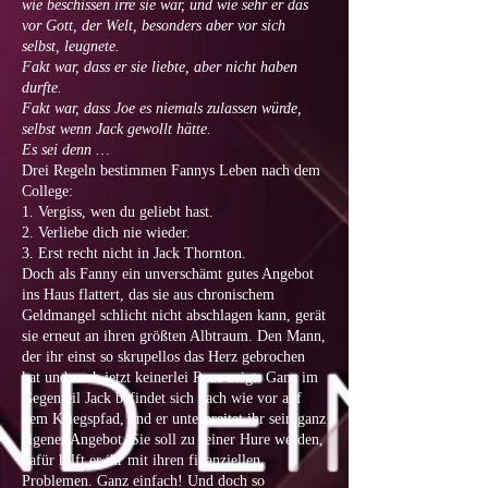
wie beschissen irre sie war, und wie sehr er das
vor Gott, der Welt, besonders aber vor sich
selbst, leugnete.
Fakt war, dass er sie liebte, aber nicht haben
durfte.
Fakt war, dass Joe es niemals zulassen würde,
selbst wenn Jack gewollt hätte.
Es sei denn …
Drei Regeln bestimmen Fannys Leben nach dem
College:
1. Vergiss, wen du geliebt hast.
2. Verliebe dich nie wieder.
3. Erst recht nicht in Jack Thornton.
Doch als Fanny ein unverschämt gutes Angebot
ins Haus flattert, das sie aus chronischem
Geldmangel schlicht nicht abschlagen kann, gerät
sie erneut an ihren größten Albtraum. Den Mann,
der ihr einst so skrupellos das Herz gebrochen
hat und auch jetzt keinerlei Reue zeigt. Ganz im
Gegenteil Jack befindet sich nach wie vor auf
dem Kriegspfad, und er unterbreitet ihr sein ganz
eigenes Angebot. Sie soll zu seiner Hure werden,
dafür hilft er ihr mit ihren finanziellen
Problemen. Ganz einfach! Und doch so