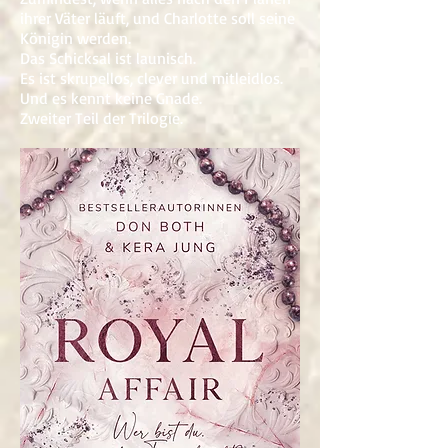
ihrer Väter läuft, und Charlotte soll seine
Königin werden.
Das Schicksal ist launisch.
Es ist skrupellos, clever und mitleidlos.
Und es kennt keine Gnade.
Zweiter Teil der Trilogie.