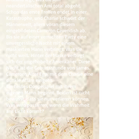
neandertalischen Ami total abgeht.
Schon das erste Treffen endet in einer
Katastrophe, und Charlie schwört der
Männerwelt, allem voran diesem
eingebildeten Cameron Cavendish ab.
Bis sie auf einer verruchten Party eine
unvergessliche Nacht mit einem
maskierten Mann verbringt. Was sie
nicht weiß: Hinter der Maske verbirgt
sich der ungehobelte Amerikaner. Diese
Nacht ist die Geburtsstunde von James.
Camerons Alter Ego, mit dem Charlie eine
dunkle Affäre eingeht.
Ein heißes Doppelspiel mit ihrem
eigenen Mann beginnt. Beiden ist nicht
bewusst, dass sie nur verlieren können.
Was wird passieren, wenn die Wahrheit
ans Licht kommt?