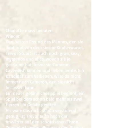
Charlotte muss heiraten.
Wieder.
Den besten Freund des Mannes, den sie
liebt und von dem sie ein Kind erwartet.
Trevor Stuart ist auch noch groß, sexy,
mysteriös und alles, wovon sie je
geträumt hat, bevor sie Cameron
Cavendish kennen und lieben lernte. Ein
Kandidat zum Verlieben, wäre da nicht
immer noch Cameron, den sie nicht
loslassen kann.
Ein neues gefährliches Spiel beginnt, ein
Spiel bei dem schon bald mehr als zwei
Herzen i in Gefahr geraten.
Als wäre das nicht schon verstörend
genug, ist Trevor auch noch der
Anwärter auf den schottischen Thron.
Zumindest, wenn alles nach den Plänen