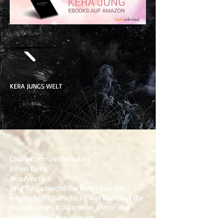
KERA JUNGS WELT
Charlotte muss heiraten.
Einen Duke.
Aus Amerika.
Und das, obwohl die Britin aus der
englischen Oberschicht viel Wert auf die
heimatlichen Traditionen, Moral und
Anstand legt, was diesem