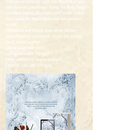
Schnell entfesselt sich ein Machtkampf,
den keiner gewinnen kann. Im Ring liegt
Charlies Seele, die mehr und mehr unter
dem ewigen Machogehabe der beiden
leidet.
Während der Druck von allen Seiten
unaufhörlich zunimmt, muss sie schon
bald entscheiden.
Liebe oder Vernunft?
Cameron oder Trevor?
Oder vielleicht sogar keiner?
Letzter Teil der Trilogie.