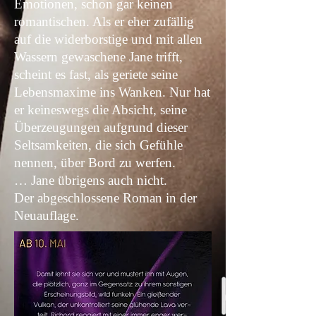
Emotionen, schon gar keinen
romantischen. Als er eher zufällig
auf die widerborstige und mit allen
Wassern gewaschene Jane trifft,
scheint es fast, als geriete seine
Lebensmaxime ins Wanken. Nur hat
er keineswegs die Absicht, seine
Überzeugungen aufgrund dieser
Seltsamkeiten, die sich Gefühle
nennen, über Bord zu werfen.
… Jane übrigens auch nicht.
Der abgeschlossene Roman in der
Neuauflage.